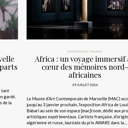
EXPOSITIONS
,
FRANCE
velle
Africa : un voyage immersif
mparts
cœur des mémoires nord
africaines
29 JUILLET 2026
 tant
en gardé.
Le Musée d’Art Contemporain de Marseille (MAC) accu
s de la
jusqu’au 3 janvier prochain, l’exposition Africa de Lou
Babari au sein de son espace [mac]room, dédié aux pro
artistiques expérimentaux. L’artiste française, d’origi
algérienne et russe, lauréate du prix AWARE dans la…