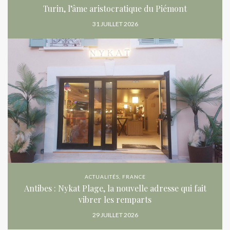
Turin, l’âme aristocratique du Piémont
31 JUILLET 2026
ACTUALITÉS
,
FRANCE
Antibes : Nykat Plage, la nouvelle adresse qui fait
vibrer les remparts
29 JUILLET 2026