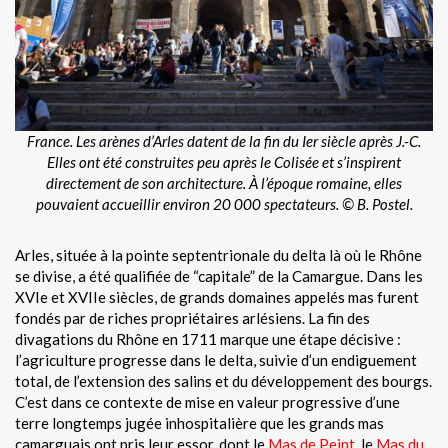
France. Les arènes d’Arles datent de la fin du Ier siècle après J.-C.
Elles ont été construites peu après le Colisée et s’inspirent
directement de son architecture. À l’époque romaine, elles
pouvaient accueillir environ 20 000 spectateurs. © B. Postel.
Arles, située à la pointe septentrionale du delta là où le Rhône
se divise, a été qualifiée de “capitale” de la Camargue. Dans les
XVIe et XVIIe siècles, de grands domaines appelés mas furent
fondés par de riches propriétaires arlésiens. La fin des
divagations du Rhône en 1711 marque une étape décisive :
l’agriculture progresse dans le delta, suivie d’un endiguement
total, de l’extension des salins et du développement des bourgs.
C’est dans ce contexte de mise en valeur progressive d’une
terre longtemps jugée inhospitalière que les grands mas
camarguais ont pris leur essor, dont le
Mas de Peint
, le
Mas du