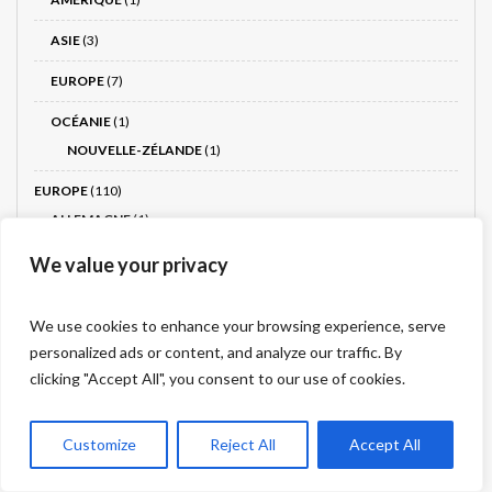
ASIE
(3)
EUROPE
(7)
OCÉANIE
(1)
NOUVELLE-ZÉLANDE
(1)
EUROPE
(110)
ALLEMAGNE
(1)
AUTRICHE
(2)
We value your privacy
BULGARIE
(2)
We use cookies to enhance your browsing experience, serve
CHYPRE
(1)
personalized ads or content, and analyze our traffic. By
clicking "Accept All", you consent to our use of cookies.
CRÈTE
(2)
CROATIE
(2)
Customize
Reject All
Accept All
DANEMARK
(1)