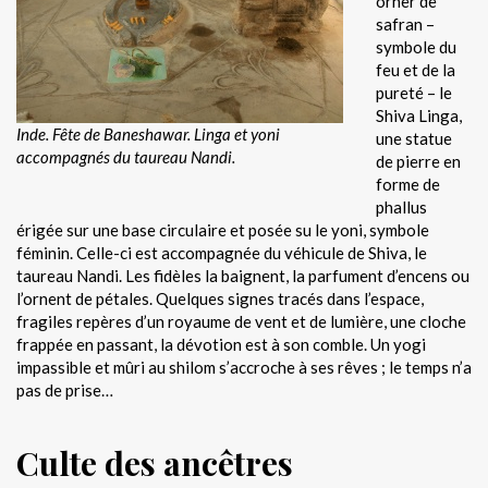
orner de
safran –
symbole du
feu et de la
pureté – le
Shiva Linga,
Inde. Fête de Baneshawar. Linga et yoni
une statue
accompagnés du taureau Nandi.
de pierre en
forme de
phallus
érigée sur une base circulaire et posée su le yoni, symbole
féminin. Celle-ci est accompagnée du véhicule de Shiva, le
taureau Nandi. Les fidèles la baignent, la parfument d’encens ou
l’ornent de pétales. Quelques signes tracés dans l’espace,
fragiles repères d’un royaume de vent et de lumière, une cloche
frappée en passant, la dévotion est à son comble. Un yogi
impassible et mûri au shilom s’accroche à ses rêves ; le temps n’a
pas de prise…
Culte des ancêtres