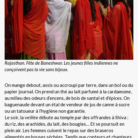
Rajasthan. Fête de Baneshwar.
Les jeunes filles indiennes ne
conçoivent pas la vie sans bijoux.
On mange debout, assis ou accroupi par terre, dans un bol ou du
papier journal. On prend un thé au lait parfumé à la cardamome,
au milieu des odeurs d’encens, de bois de santal et d’épices. On
baguenaude devant un étal de vendeur de jus de canne à sucre
ou un tatoueur à l’hygiène non garantie.
Le soir, la veillée débute au temple par des offrandes à Shiva :
du riz, des arachides, du lait, des bougies… Et se poursuit en
plein air. Les femmes cuisent le repas sur des braseros
alimentés en bouses séchées. Tandis que conteurs et chanteurs