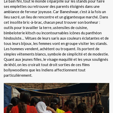
Le bain fini, tout le monde s’éparpille sur les stands pour faire
ses emplettes ou retrouver des parents éloignés dans une
ambiance de ferveur joyeuse. Car Baneshwar, c’est à la fois un
lieu sacré, un lieu de rencontre et un gigantesque marché. Dans
cet insolite bric-à-brac, chacun peut trouver son bonheur :
outils pour travailler la terre, ustensiles de cuisine,
bimbeloterie kitsch ou incontournables icônes du panthéon
hindouiste… Vêtues de leurs saris aux couleurs éclatantes et de
tous leurs bijoux, les femmes vont en groupe visiter les stands.
Les hommes vendent, achètent ou troquent. Ils portent de
simples vêtements blancs, symbole de simplicité et de modestie.
Quant aux jeunes filles, le visage maquillé et les yeux soulignés
de khôl, on les croirait tout droit sorties de ces films
bollywoodiens que les Indiens affectionnent tout
particulièrement.